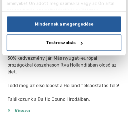
amelyeket Ön adott meg számukra vagy az Ön által
- A holland oktatási intézmények a legújabb
használt más szolgáltatásokból gyűjtöttek.
felszerelésekkel, modern technológiával vannak
ellátva.
Mindennek a megengedése
- Ár és minőség. A hollandiai tanulmányok költsége
Testreszabás
az EC-hallgatók számára 2300 euró (más országok
diákjainak 5-10 000 euró). Az első éves hallgatóknak
50% kedvezmény jár. Más nyugat-európai
országokkal összehasonlítva Hollandiában olcsó az
élet.
Tedd meg az első lépést a Holland felsőoktatás felé!
Találkozunk a Baltic Council irodáiban.
Vissza