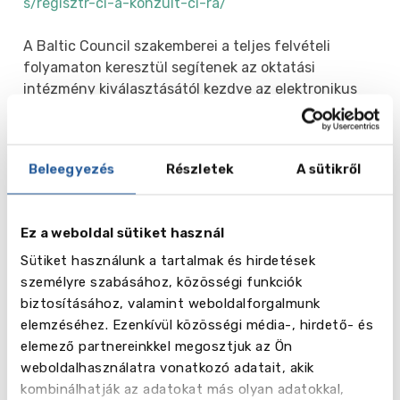
s/regisztr-ci-a-konzult-ci-ra/
A Baltic Council szakemberei a teljes felvételi
folyamaton keresztül segítenek az oktatási
intézmény kiválasztásától kezdve az elektronikus
jelentkezési rendszerbe történő regisztrációig.
Miért pont Hollandia?
Beleegyezés
Részletek
A sütikről
- Ez az ország több mint 2100 angol nyelvű
programot kínál különféle szakterületeken.
Ez a weboldal sütiket használ
- Hagyományosan a holland egyetemek szerepelnek
Sütiket használunk a tartalmak és hirdetések
a legrangosabb egyetemek világranglistáján.
személyre szabásához, közösségi funkciók
biztosításához, valamint weboldalforgalmunk
- A tanulás holland megközelítése a csapatmunkáról
elemzéséhez. Ezenkívül közösségi média-, hirdető- és
és a problémamegoldásról szól, értékeli az egyéni
elemező partnereinkkel megosztjuk az Ön
véleményt és lehetőséget kínál új ötletek
weboldalhasználatra vonatkozó adatait, akik
megvalósítására.
kombinálhatják az adatokat más olyan adatokkal,