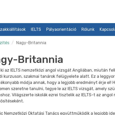
zakkiállítások
IELTS
Pályaorientáció
Rólunk
Kapcsol
zítés
Nagy-Britannia
gy-Britannia
 ki az IELTS nemzetközi angol vizsgát Angliában, miután fel
di kurzuson, szakmai tanárok felügyelete alatt. Ez a leggyo
ékonyabb módja annak, hogy a legjobb eredményt érje el! H
men szeretne tanulni, tegye le az IELTS vizsgát, amely szü
shoz. Világszerte iskolák ezrei tisztelik az IELTS-t az angol
ősítéseként.
tic Nemzetközi Oktatási Tanács együttműködik a legjobb id