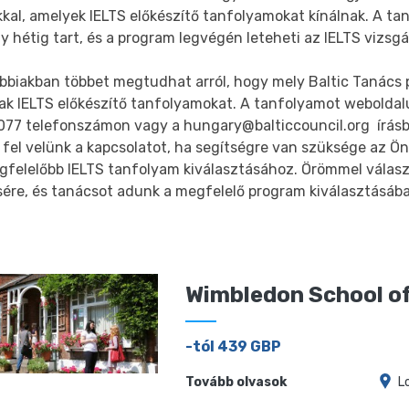
kkal, amelyek IELTS előkészítő tanfolyamokat kínálnak. A ta
 hétig tart, és a program legvégén leteheti az IELTS vizsgá
bbiakban többet megtudhat arról, hogy mely Baltic Tanács p
nak IELTS előkészítő tanfolyamokat. A tanfolyamot weboldal
077 telefonszámon vagy a hungary@balticcouncil.org írásba
 fel velünk a kapcsolatot, ha segítségre van szüksége az Ö
gfelelőbb IELTS tanfolyam kiválasztásához. Örömmel válas
sére, és tanácsot adunk a megfelelő program kiválasztásáb
Wimbledon School of
-tól 439 GBP
Tovább olvasok
L