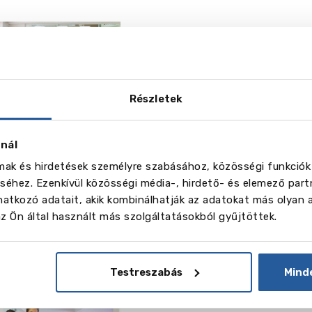
The English Langua
Brighton
-tól 385 GBP
Részletek
Tovább olvasok
Br
znál
lmak és hirdetések személyre szabásához, közösségi funkciók
The English Langua
éhez. Ezenkívül közösségi média-, hirdető- és elemező part
Eastbourne
atkozó adatait, akik kombinálhatják az adatokat más olyan 
 Ön által használt más szolgáltatásokból gyűjtöttek.
-tól 330 GBP
Tovább olvasok
Eas
Testreszabás
Mind