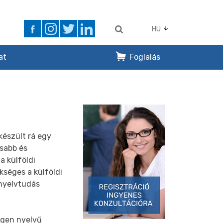
HU
at
Foglalás
készült rá egy
rsabb és
a külföldi
kséges a külföldi
 nyelvtudás
egen nyelvű