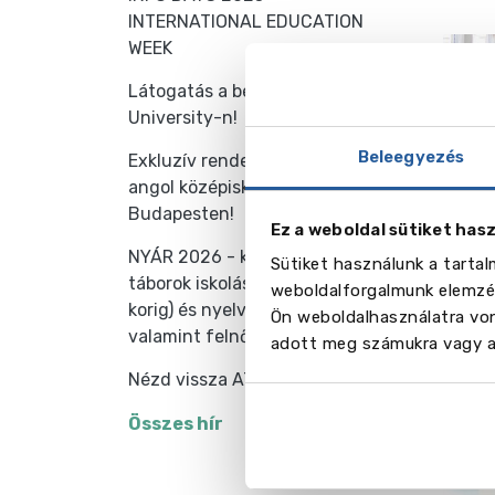
INTERNATIONAL EDUCATION
WEEK
Látogatás a bécsi MODUL
University-n!
Beleegyezés
Exkluzív rendezvény - találkozz
angol középiskolák képviselőjével
Budapesten!
Ez a weboldal sütiket has
NYÁR 2026 - külföldi nyelvi
Sütiket használunk a tarta
táborok iskolásoknak (7-18 éves
weboldalforgalmunk elemzés
korig) és nyelviskolák fiataloknak
Ön weboldalhasználatra von
valamint felnőtteknek
adott meg számukra vagy az
Nézd vissza ATV-s riportunkat!
Összes hír