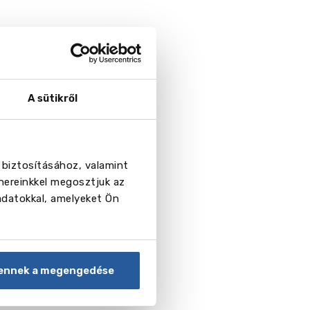
ge Centre
A sütikről
ighton
 biztosításához, valamint
ge Centre
nereinkkel megosztjuk az
adatokkal, amelyeket Ön
tbourne
ennek a megengedése