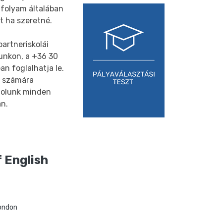
nfolyam általában
t ha szeretné.
artneriskolái
unkon, a +36 30
n foglalhatja le.
n számára
zolunk minden
an.
 English
ondon