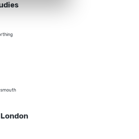
udies
rthing
tsmouth
e London