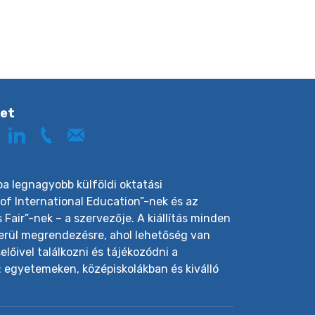
ket
pa legnagyobb külföldi oktatási
 of International Education”-nek és az
Fair”-nek – a szervezője. A kiállítás minden
kerül megrendezésre, ahol lehetőség van
lőivel találkozni és tájékozódni a
: egyetemeken, középiskolákban és kiválló