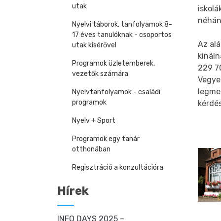
utak
iskolá
néhány
Nyelvi táborok, tanfolyamok 8-
17 éves tanulóknak - csoportos
Az alá
utak kísérővel
kínál
Programok üzletemberek,
229 7
vezetők számára
Vegye
legme
Nyelvtanfolyamok - családi
programok
kérdé
Nyelv + Sport
Programok egy tanár
otthonában
Regisztráció a konzultációra
Hírek
INFO DAYS 2025 –