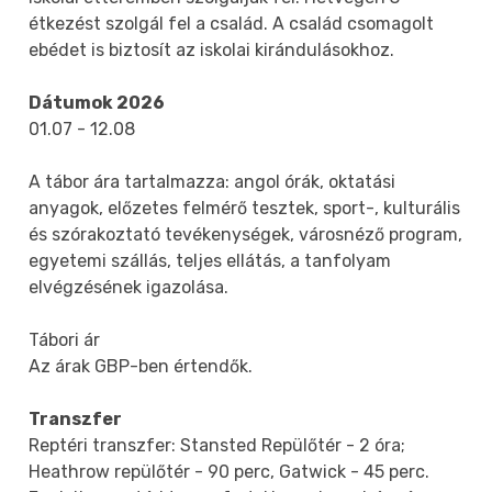
étkezést szolgál fel a család. A család csomagolt
ebédet is biztosít az iskolai kirándulásokhoz.
Dátumok 2026
01.07 - 12.08
A tábor ára tartalmazza: angol órák, oktatási
anyagok, előzetes felmérő tesztek, sport-, kulturális
és szórakoztató tevékenységek, városnéző program,
egyetemi szállás, teljes ellátás, a tanfolyam
elvégzésének igazolása.
Tábori ár
Az árak GBP-ben értendők.
Transzfer
Reptéri transzfer: Stansted Repülőtér - 2 óra;
Heathrow repülőtér - 90 perc, Gatwick - 45 perc.