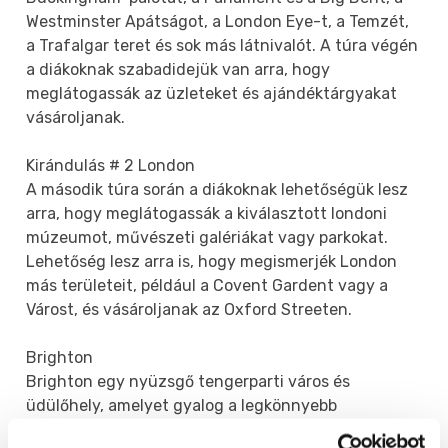
Westminster Apátságot, a London Eye-t, a Temzét,
a Trafalgar teret és sok más látnivalót. A túra végén
a diákoknak szabadidejük van arra, hogy
meglátogassák az üzleteket és ajándéktárgyakat
vásároljanak.
Kirándulás # 2 London
A második túra során a diákoknak lehetőségük lesz
arra, hogy meglátogassák a kiválasztott londoni
múzeumot, művészeti galériákat vagy parkokat.
Lehetőség lesz arra is, hogy megismerjék London
más területeit, például a Covent Gardent vagy a
Várost, és vásároljanak az Oxford Streeten.
Brighton
Brighton egy nyüzsgő tengerparti város és
üdülőhely, amelyet gyalog a legkönnyebb
felfedezni. A túra magában foglal egy sétát a part