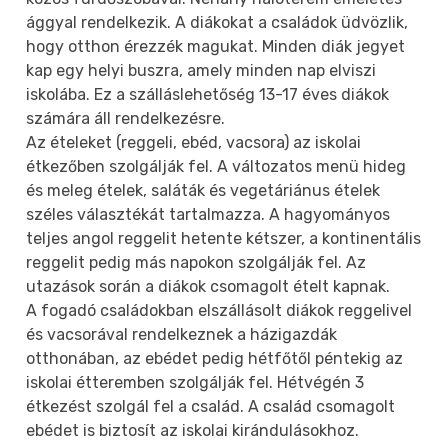
ággyal rendelkezik. A diákokat a családok üdvözlik,
hogy otthon érezzék magukat. Minden diák jegyet
kap egy helyi buszra, amely minden nap elviszi
iskolába. Ez a szálláslehetőség 13-17 éves diákok
számára áll rendelkezésre.
Az ételeket (reggeli, ebéd, vacsora) az iskolai
étkezőben szolgálják fel. A változatos menü hideg
és meleg ételek, saláták és vegetáriánus ételek
széles választékát tartalmazza. A hagyományos
teljes angol reggelit hetente kétszer, a kontinentális
reggelit pedig más napokon szolgálják fel. Az
utazások során a diákok csomagolt ételt kapnak.
A fogadó családokban elszállásolt diákok reggelivel
és vacsorával rendelkeznek a házigazdák
otthonában, az ebédet pedig hétfőtől péntekig az
iskolai étteremben szolgálják fel. Hétvégén 3
étkezést szolgál fel a család. A család csomagolt
ebédet is biztosít az iskolai kirándulásokhoz.