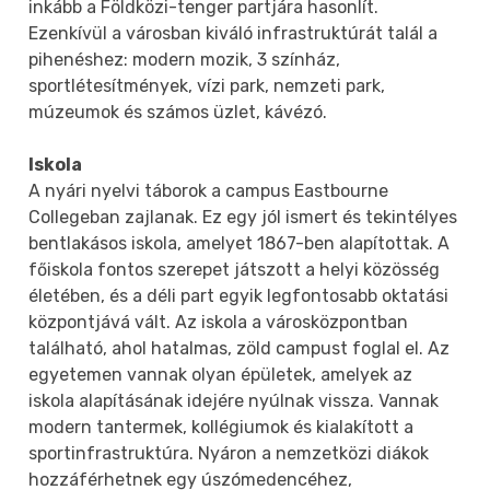
inkább a Földközi-tenger partjára hasonlít.
Ezenkívül a városban kiváló infrastruktúrát talál a
pihenéshez: modern mozik, 3 színház,
sportlétesítmények, vízi park, nemzeti park,
múzeumok és számos üzlet, kávézó.
Iskola
A nyári nyelvi táborok a campus Eastbourne
Collegeban zajlanak. Ez egy jól ismert és tekintélyes
bentlakásos iskola, amelyet 1867-ben alapítottak. A
főiskola fontos szerepet játszott a helyi közösség
életében, és a déli part egyik legfontosabb oktatási
központjává vált. Az iskola a városközpontban
található, ahol hatalmas, zöld campust foglal el. Az
egyetemen vannak olyan épületek, amelyek az
iskola alapításának idejére nyúlnak vissza. Vannak
modern tantermek, kollégiumok és kialakított a
sportinfrastruktúra. Nyáron a nemzetközi diákok
hozzáférhetnek egy úszómedencéhez,