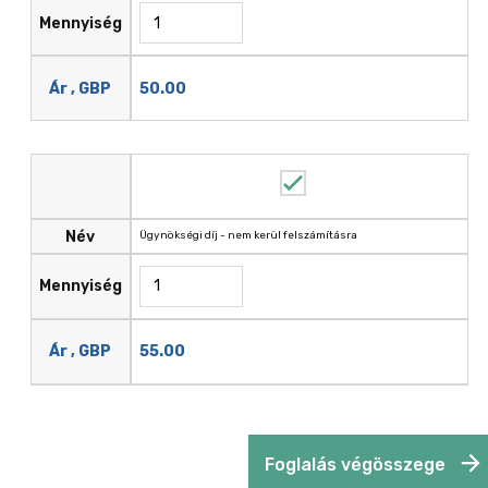
Mennyiség
50.00
Ár , GBP
Név
Ügynökségi díj - nem kerül felszámításra
Mennyiség
55.00
Ár , GBP
Foglalás végösszege