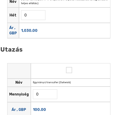
Név
teljes ellátás)
Hét
Ár ,
1,030.00
GBP
Utazás
Név
Egyirányú transzfer (Gatwick)
Mennyiség
100.00
Ár , GBP