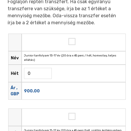
Foglaljon reptéri transzfert. Ha csak egyirányú
transzferre van szüksége, írja be az 1 értéket a
mennyiség mezőbe. Oda-vissza transzfer esetén
írja be a 2 értéket a mennyiség mezőbe.
Junior tanfolyam 13-17 év (20 óra x 45 perc / hét, homestay, teljes
Név
ellátás)
Hét
Ár ,
900.00
GBP
Junior tanfolyam 11-17 év (20 óra x 45 perc/hét, szállás kollégiumban,