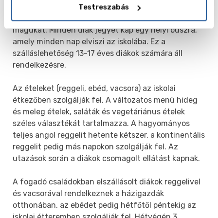
Néhány szoba emeletes ággyal rendelkezik. A
Testreszabás
diákokat a családok üdvözlik, hogy otthon érezzék
magukat. Minden diák jegyet kap egy helyi buszra,
amely minden nap elviszi az iskolába. Ez a
szálláslehetőség 13-17 éves diákok számára áll
rendelkezésre.
Az ételeket (reggeli, ebéd, vacsora) az iskolai
étkezőben szolgálják fel. A változatos menü hideg
és meleg ételek, saláták és vegetáriánus ételek
széles választékát tartalmazza. A hagyományos
teljes angol reggelit hetente kétszer, a kontinentális
reggelit pedig más napokon szolgálják fel. Az
utazások során a diákok csomagolt ellátást kapnak.
A fogadó családokban elszállásolt diákok reggelivel
és vacsorával rendelkeznek a házigazdák
otthonában, az ebédet pedig hétfőtől péntekig az
iskolai étteremben szolgálják fel. Hétvégén 3