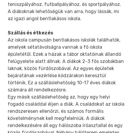
teniszpályához, futballpályához, és sportpályához.
A diákoknak lehetőségük van arra, hogy lássák, mi
az igazi angol bentlakásos iskola.
Szállás és étkezés
Az iskola campusán bentlakásos iskolák találhatók,
amelyek sétatávolságra vannak a fő iskola
épületétől. Ezek a házak a tábor oktatóinak állandó
felügyelete alatt állnak. A diákok 2-3 fős szobákban
laknak, közös fürdőszobával. Az egyes épületek
bejáratának vezérlése kódzárakon keresztül
történik. Ez a szálláslehetőség 10-17 éves diákok
számára áll rendelkezésre.
Egy másik szálláslehetőség az, hogy egy helyi
fogadó családdal éljen a diák. A családokat az iskola
rendszeresen ellenőrzi, és számos formális
követelménynek kell megfelelniük. A diákok
rendelkezésére áll egy hálószoba íróasztallal és egy
közös fürdőszobával. Néhány hálóterem emeletes