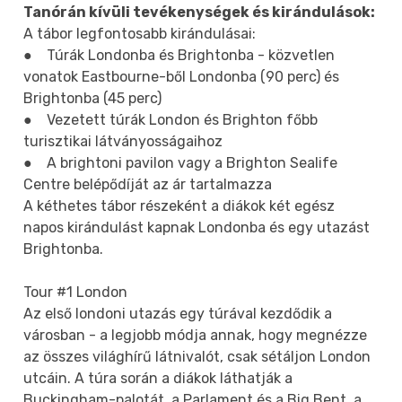
Tanórán kívüli tevékenységek és kirándulások:
A tábor legfontosabb kirándulásai:
● Túrák Londonba és Brightonba - közvetlen
vonatok Eastbourne-ből Londonba (90 perc) és
Brightonba (45 perc)
● Vezetett túrák London és Brighton főbb
turisztikai látványosságaihoz
● A brightoni pavilon vagy a Brighton Sealife
Centre belépődíját az ár tartalmazza
A kéthetes tábor részeként a diákok két egész
napos kirándulást kapnak Londonba és egy utazást
Brightonba.
Tour #1 London
Az első londoni utazás egy túrával kezdődik a
városban - a legjobb módja annak, hogy megnézze
az összes világhírű látnivalót, csak sétáljon London
utcáin. A túra során a diákok láthatják a
Buckingham-palotát, a Parlament és a Big Bent, a