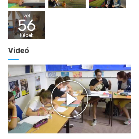
vēl
56
Képek
Videó