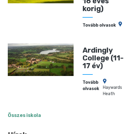
16 éves
korig)
Tovább olvasok
Ardingly
College (11-
17 év)
Tovább
Haywards
olvasok
Heath
Összes iskola