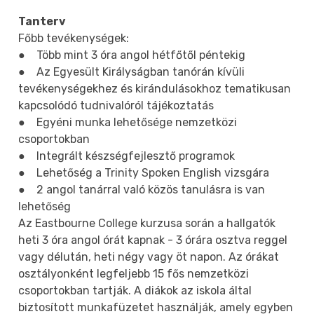
Tanterv
Főbb tevékenységek:
● Több mint 3 óra angol hétfőtől péntekig
● Az Egyesült Királyságban tanórán kívüli
tevékenységekhez és kirándulásokhoz tematikusan
kapcsolódó tudnivalóról tájékoztatás
● Egyéni munka lehetősége nemzetközi
csoportokban
● Integrált készségfejlesztő programok
● Lehetőség a Trinity Spoken English vizsgára
● 2 angol tanárral való közös tanulásra is van
lehetőség
Az Eastbourne College kurzusa során a hallgatók
heti 3 óra angol órát kapnak - 3 órára osztva reggel
vagy délután, heti négy vagy öt napon. Az órákat
osztályonként legfeljebb 15 fős nemzetközi
csoportokban tartják. A diákok az iskola által
biztosított munkafüzetet használják, amely egyben