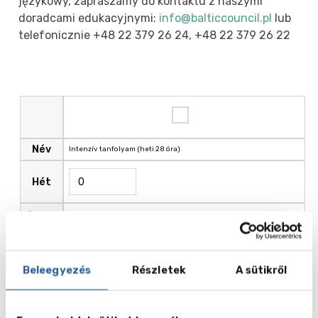
językowy, zapraszamy do kontaktu z naszymi
doradcami edukacyjnymi:
info@balticcouncil.pl
lub
telefonicznie +48 22 379 26 24, +48 22 379 26 22
Név
Intenzív tanfolyam (heti 28 óra)
Hét
Ár ,
450.00
GBP
Beleegyezés
Részletek
A sütikről