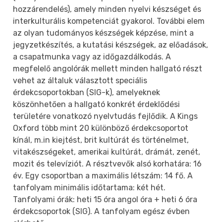
hozzárendelés), amely minden nyelvi készséget és
interkulturális kompetenciát gyakorol. További elem
az olyan tudományos készségek képzése, mint a
jegyzetkészítés, a kutatási készségek, az előadások,
a csapatmunka vagy az időgazdálkodás. A
megfelelő angolórák mellett minden hallgató részt
vehet az általuk választott speciális
érdekcsoportokban (SIG-k), amelyeknek
köszönhetően a hallgató konkrét érdeklődési
területére vonatkozó nyelvtudás fejlődik. A Kings
Oxford több mint 20 különböző érdekcsoportot
kínál, m.in kiejtést, brit kultúrát és történelmet,
vitakészségeket, amerikai kultúrát, drámát, zenét,
mozit és televíziót. A résztvevők alsó korhatára: 16
év. Egy csoportban a maximális létszám: 14 fő. A
tanfolyam minimális időtartama: két hét.
Tanfolyami órák: heti 15 óra angol óra + heti 6 óra
érdekcsoportok (SIG). A tanfolyam egész évben