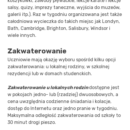
koszykówki, zawody pływackie, lekcje karate i lekcje
salsy, quizy, imprezy taneczne, wyjścia do muzeów,
galerii itp.). Raz w tygodniu organizowana jest także
całodniowa wycieczka do takich miejsc jak Londyn,
Bath, Cambridge, Brighton, Salisbury, Windsor i
wiele innych.
Zakwaterowanie
Uczniowie mają okazję wyboru spośród kilku opcji
zakwaterowania: u lokalnej rodziny, w szkolnej
rezydencji lub w domach studenckich.
Zakwaterowanie u lokalnych rodzin
dostępne jest
w pokojach jedno- lub (rzadziej) dwuosobowych, a
cena uwzględnia codzienne śniadania i kolacje,
dostęp do Internetu oraz jedno pranie w tygodniu.
Maksymalna odległość zakwaterowania od szkoły to
30 minut drogi pieszo.