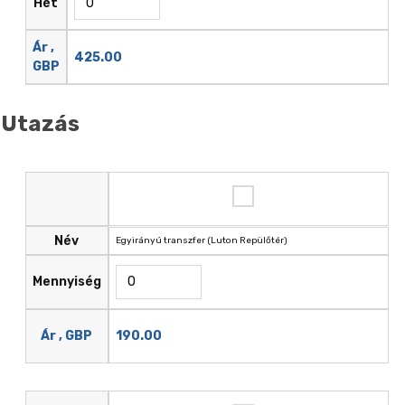
Hét
Ár ,
425.00
GBP
Utazás
Név
Egyirányú transzfer (Luton Repülőtér)
Mennyiség
190.00
Ár , GBP