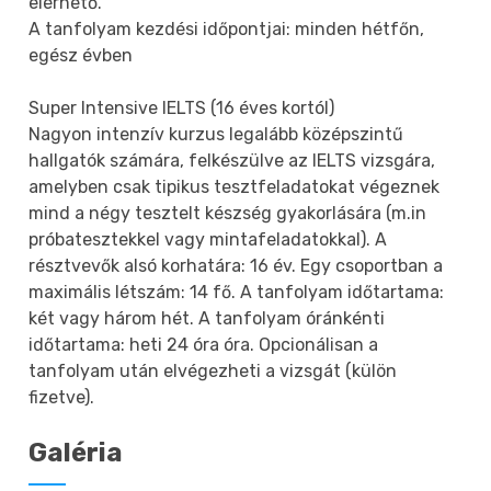
elérhető.
A tanfolyam kezdési időpontjai: minden hétfőn,
egész évben
Super Intensive IELTS (16 éves kortól)
Nagyon intenzív kurzus legalább középszintű
hallgatók számára, felkészülve az IELTS vizsgára,
amelyben csak tipikus tesztfeladatokat végeznek
mind a négy tesztelt készség gyakorlására (m.in
próbatesztekkel vagy mintafeladatokkal). A
résztvevők alsó korhatára: 16 év. Egy csoportban a
maximális létszám: 14 fő. A tanfolyam időtartama:
két vagy három hét. A tanfolyam óránkénti
időtartama: heti 24 óra óra. Opcionálisan a
tanfolyam után elvégezheti a vizsgát (külön
fizetve).
Galéria