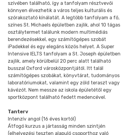
szívében található, így a tanfolyam résztvevői
könnyen élvezhetik a város teljes kulturális és
szórakoztató kínálatát. A legtöbb tanfolyam a fő,
színes St. Michaels épületben zajlik, ahol 10 tágas
osztálytermet találunk modern multimédiás
berendezésekkel, egy számítógépes szobát
iPadekkel és egy elegáns közös helyet. A Super
Intensive IELTS tanfolyam a St. Joseph épületben
zajlik, amely körülbelül 20 perc alatt található
busszal Oxford városközpontjától. Itt talál
számítógépes szobákat, könyvtárat, tudományos
laboratóriumokat, valamint egy zöld teraszt vagy
kávézót. Nem messze az iskola épületétől egy
sportközpont található fedett medencével.
Tanterv
Intenzív angol (16 éves kortól)
Átfogó kurzus a jártasság minden szintjén
(elhelyezési teszten alapuló csoporthoz való