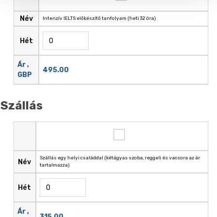
Név
Intenzív IELTS előkészítő tanfolyam (heti 32 óra)
Hét
Ár ,
495.00
GBP
Szállás
Szállás egy helyi családdal (kétágyas szoba, reggeli és vacsora az ár
Név
tartalmazza)
Hét
Ár ,
315.00