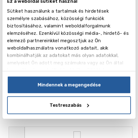
Ez a weboldal sütiket használ
Név
IELTS vizsgafelkészítő tanfolyam (heti 28 óra)
Sütiket használunk a tartalmak és hirdetések
Hét
személyre szabásához, közösségi funkciók
biztosításához, valamint weboldalforgalmunk
Ár ,
elemzéséhez. Ezenkívül közösségi média-, hirdető- és
450.00
GBP
elemező partnereinkkel megosztjuk az Ön
weboldalhasználatra vonatkozó adatait, akik
kombinálhatják az adatokat más olyan adatokkal,
amelyeket Ön adott meg számukra vagy az Ön által
használt más szolgáltatásokból gyűjtöttek.
Név
General Course (heti 20 óra)
Mindennek a megengedése
Hét
Testreszabás
Ár ,
355.00
GBP