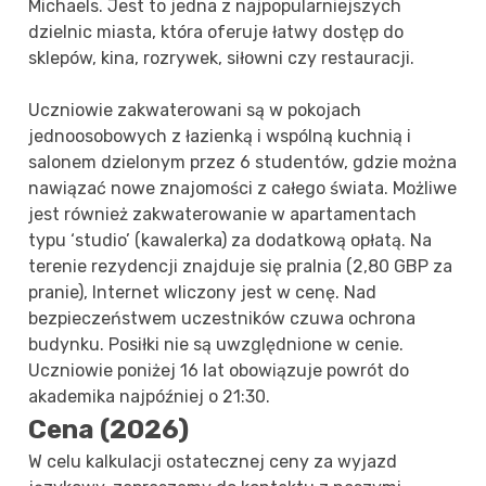
Michaels. Jest to jedna z najpopularniejszych
dzielnic miasta, która oferuje łatwy dostęp do
sklepów, kina, rozrywek, siłowni czy restauracji.
Uczniowie zakwaterowani są w pokojach
jednoosobowych z łazienką i wspólną kuchnią i
salonem dzielonym przez 6 studentów, gdzie można
nawiązać nowe znajomości z całego świata. Możliwe
jest również zakwaterowanie w apartamentach
typu ‘studio’ (kawalerka) za dodatkową opłatą. Na
terenie rezydencji znajduje się pralnia (2,80 GBP za
pranie), Internet wliczony jest w cenę. Nad
bezpieczeństwem uczestników czuwa ochrona
budynku. Posiłki nie są uwzględnione w cenie.
Uczniowie poniżej 16 lat obowiązuje powrót do
akademika najpóźniej o 21:30.
Cena (2026)
W celu kalkulacji ostatecznej ceny za wyjazd