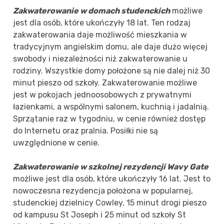
Zakwaterowanie w domach studenckich
możliwe
jest dla osób, które ukończyły 18 lat. Ten rodzaj
zakwaterowania daje możliwość mieszkania w
tradycyjnym angielskim domu, ale daje dużo więcej
swobody i niezależności niż zakwaterowanie u
rodziny. Wszystkie domy położone są nie dalej niż 30
minut pieszo od szkoły. Zakwaterowanie możliwe
jest w pokojach jednoosobowych z prywatnymi
łazienkami, a wspólnymi salonem, kuchnią i jadalnią.
Sprzątanie raz w tygodniu, w cenie również dostęp
do Internetu oraz pralnia. Posiłki nie są
uwzględnione w cenie.
Zakwaterowanie w szkolnej rezydencji Wavy Gate
możliwe jest dla osób, które ukończyły 16 lat. Jest to
nowoczesna rezydencja położona w popularnej,
studenckiej dzielnicy Cowley, 15 minut drogi pieszo
od kampusu St Joseph i 25 minut od szkoły St