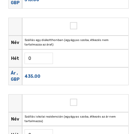
GBP
Szállás egy diákotthonban (egyágyas szoba, étkezés nem
Név
tartalmazza az árat)
Hét
Ár ,
435.00
GBP
Szállás iskolai rezidencián (egyágyas szoba, étkezés az ár nem
Név
tartalmazza)