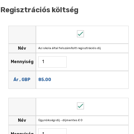
Regisztrációs költség
Név
Az iskola által felszámított regisztrációs díj
Mennyiség
85.00
Ár , GBP
Név
Ügynökségi díj - díjmentes £ 0