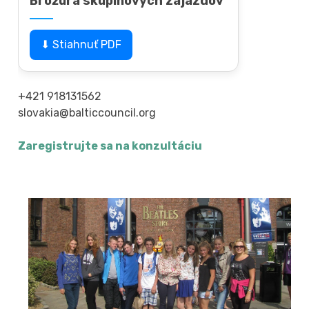
Brožúra skupinových zájazdov
⬇ Stiahnuť PDF
+421 918131562
slovakia@balticcouncil.org
Zaregistrujte sa na konzultáciu