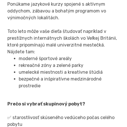
Ponúkame jazykové kurzy spojené s aktívnym
oddychom, zábavou a bohatým programom vo
výnimočných lokalitách.
Toto leto môže vaše dieťa študovať napríklad v
prestížnych internátnych školách vo Veľkej Británii,
ktoré pripomínajú malé univerzitné mestečká.
Nájdete tam:
moderné športové areály
rekreačné zóny a zelené parky
umelecké miestnosti a kreatívne štúdiá
bezpečné a inšpiratívne medzinárodné
prostredie
Prečo si vybrať skupinový pobyt?
✅ starostlivosť skúseného vedúceho počas celého
pobytu