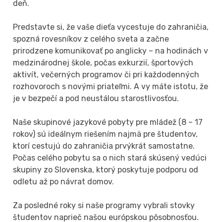
deň.
Predstavte si, že vaše dieťa vycestuje do zahraničia,
spozná rovesníkov z celého sveta a začne
prirodzene komunikovať po anglicky – na hodinách v
medzinárodnej škole, počas exkurzií, športových
aktivít, večerných programov či pri každodenných
rozhovoroch s novými priateľmi. A vy máte istotu, že
je v bezpečí a pod neustálou starostlivosťou.
Naše skupinové jazykové pobyty pre mládež (8 – 17
rokov) sú ideálnym riešením najmä pre študentov,
ktorí cestujú do zahraničia prvýkrát samostatne.
Počas celého pobytu sa o nich stará skúsený vedúci
skupiny zo Slovenska, ktorý poskytuje podporu od
odletu až po návrat domov.
Za posledné roky si naše programy vybrali stovky
študentov naprieč našou európskou pôsobnosťou.