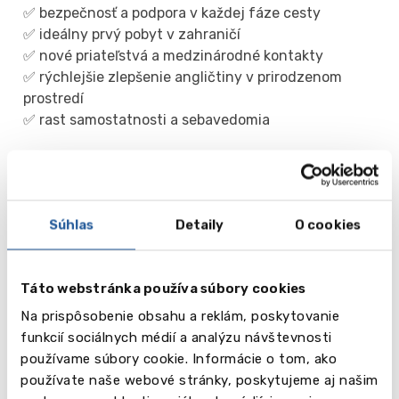
✅ bezpečnosť a podpora v každej fáze cesty
✅ ideálny prvý pobyt v zahraničí
✅ nové priateľstvá a medzinárodné kontakty
✅ rýchlejšie zlepšenie angličtiny v prirodzenom
prostredí
✅ rast samostatnosti a sebavedomia
Je to viac než jazykový kurz. Je to užitočný oddych,
nové skúsenosti a dobrodružstvo, ktoré si vaše dieťa
Súhlas
Detaily
O cookies
zapamätá na celý život. Vyberte si program, ktorý
vám najviac vyhovuje, a doprajte svojmu dieťaťu
leto plné zážitkov a pokroku.
Táto webstránka používa súbory cookies
Tento rok ponúkame:
Leighton Park Summer School
- zažite štúdium
Na prispôsobenie obsahu a reklám, poskytovanie
na prestížnej britskej internátnej škole počas dvoch
funkcií sociálnych médií a analýzu návštevnosti
týždňov v júli! 7.7.-21.7., 8-17 rokov - už len 4 voľné
používame súbory cookie. Informácie o tom, ako
miesta!
používate naše webové stránky, poskytujeme aj našim
Royal Russel Summer Programme
- zažite