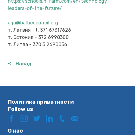
https://schools.h-farm.com/en/technology-
leaders-of-the-future/
aija@balticcouncil.org
т. Латвия - t. 371 67317626
т. Эстония - 372 6998300
т. Литва - 370 5 2690056
Назад
Политика приватности
Follow us
О нас