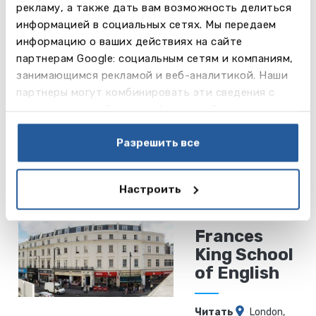
рекламу, а также дать вам возможность делиться
Читать
St
информацией в социальных сетях. Мы передаем
далее
Julian's,
информацию о ваших действиях на сайте
Malta
партнерам Google: социальным сетям и компаниям,
занимающимся рекламой и веб-аналитикой. Наши
партнеры могут комбинировать эти сведения с
ESE Malta
предоставленной вами информацией, а также
данными, которые они получили при использовании
вами их сервисов.
Разрешить все
Читать
St
далее
Julian's,
Malta
Настроить
Frances
King School
of English
Читать
London,