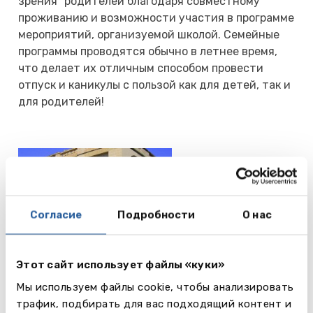
зрения” родителей благодаря совместному
проживанию и возможности участия в программе
мероприятий, организуемой школой. Семейные
программы проводятся обычно в летнее время,
что делает их отличным способом провести
отпуск и каникулы с пользой как для детей, так и
для родителей!
GV Malta
Читать
St Paul's
Согласие
Подробности
О нас
далее
Bay, Malta
Этот сайт использует файлы «куки»
ACE English
Мы используем файлы cookie, чтобы анализировать
Malta
трафик, подбирать для вас подходящий контент и