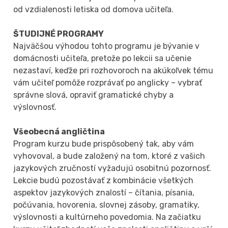
od vzdialenosti letiska od domova učiteľa.
ŠTUDIJNÉ PROGRAMY
Najväčšou výhodou tohto programu je bývanie v
domácnosti učiteľa, pretože po lekcii sa učenie
nezastaví, keďže pri rozhovoroch na akúkoľvek tému
vám učiteľ pomôže rozprávať po anglicky – vybrať
správne slová, opraviť gramatické chyby a
výslovnosť.
Všeobecná angličtina
Program kurzu bude prispôsobený tak, aby vám
vyhovoval, a bude založený na tom, ktoré z vašich
jazykových zručností vyžadujú osobitnú pozornosť.
Lekcie budú pozostávať z kombinácie všetkých
aspektov jazykových znalostí – čítania, písania,
počúvania, hovorenia, slovnej zásoby, gramatiky,
výslovnosti a kultúrneho povedomia. Na začiatku