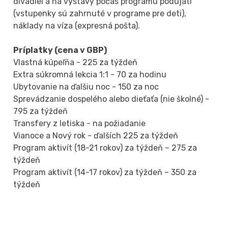
divadiel a na výstavy počas programu podujatí
(vstupenky sú zahrnuté v programe pre deti),
náklady na víza (expresná pošta).
Príplatky (cena v GBP)
Vlastná kúpeľňa - 225 za týždeň
Extra súkromná lekcia 1:1 - 70 za hodinu
Ubytovanie na ďalšiu noc - 150 za noc
Sprevádzanie dospelého alebo dieťaťa (nie školné) -
795 za týždeň
Transfery z letiska - na požiadanie
Vianoce a Nový rok - ďalších 225 za týždeň
Program aktivít (18-21 rokov) za týždeň – 275 za
týždeň
Program aktivít (14-17 rokov) za týždeň – 350 za
týždeň