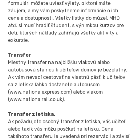
formulári môžete uviesť výlety, o ktoré máte
záujem, a my vám poskytneme informácie o ich
cene a dostupnosti. Všetky lístky do múzeí, MHD
atď. si musí hradiť študent, s výnimkou kurzov pre
deti, ktorých náklady zahŕňajú všetky aktivity a
exkurzie.
Transfer
Miestny transfer na najbližšiu vlakovú alebo
autobusovú stanicu k učiteľovi domov je bezplatný.
Ak vám nevadí cestovať na vlastnú päsť, k učiteľovi
sa z letiska ľahko dostanete autobusom
(www.nationalexpress.com) alebo vlakom
(www.nationalrail.co.uk).
Transfer z letiska.
Ak požadujete osobný transfer z letiska, váš učiteľ
alebo taxík vás môžu posčkať na letisku. Cena
takéhoto transferu je uvedená pri rezervácii a závisí