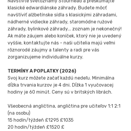
Navštívte svetoznámy Stourhead a preskúmajte
klasické edwardiánske záhrady. Budete môcť
navštíviť alžbetínske sídla s klasickými záhradami,
nádherné vidiecke záhrady, staromódne ružové
záhrady, bylinkové záhrady... zoznam je nekonečný!
Ak máte záujem alebo koníček, ktorý nie je uvedený
vyššie, kontaktujte nás - naši učitelia majú veľmi
rôznorodé záujmy a talenty a radi pre vás
zorganizujeme individuálne kurzy.
TERMÍNY A POPLATKY (2026)
Svoj kurz môžete začať každú nedeľu. Minimálna
dĺžka trvania kurzov je 4 dni. Dĺžka 1 vyučovacej
hodiny je 60 minút. Ceny sú v britských librách.
Všeobecná angličtina, angličtina pre učiteľov 1:1 2:1
(na osobu)
15 hodín/týždeň £1295 £1035
20 hodín/týždeň £1520 £