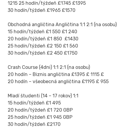
1215 25 hodín/týždeň £1745 £1395
30 hodín/týždeň £1965 £1570
Obchodná angličtina Angličtina 1:1 2:1 (na osobu)
15 hodín/týždeň £1 550 £1 240
20 hodín/týždeň £1 850 £1430
25 hodín/týždeň £2 150 £1 560
30 hodín/týždeň £2 450 £1750
Crash Course (4dni) 1:1 2:1 (na osobu)
20 hodín – Biznis angličtina £1395 £ 1115 £
20 hodín – všeobecná angličtina £1195 £ 955
Mladí študenti (14 – 17 rokov) 1:1
15 hodín/týždeň £1 495
20 hodín/týždeň £1 720 GBP
25 hodín/týždeň £1 945 GBP
30 hodín/týždeň £2170