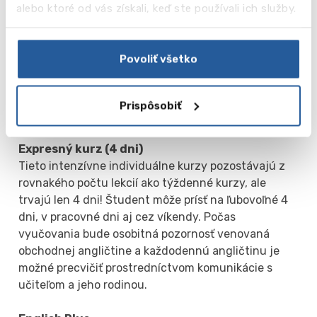
alebo ktoré od vás získali, keď ste používali ich služby.
korešpondencie (bežných a e-mailových listov) a
písaní poznámok. Pomôžeme vám osvojiť si odbornú
slovnú zásobu, ktorú potrebujete pri práci v rôznych
Povoliť všetko
oblastiach vedomostí: strojárstvo, informačné
technológie, medicína, právo, financie, bankovníctvo
a účtovníctvo, marketing a predaj, riadenie
Prispôsobiť
ľudských zdrojov a pod!
Expresný kurz (4 dni)
Tieto intenzívne individuálne kurzy pozostávajú z
rovnakého počtu lekcií ako týždenné kurzy, ale
trvajú len 4 dni! Študent môže prísť na ľubovoľné 4
dni, v pracovné dni aj cez víkendy. Počas
vyučovania bude osobitná pozornosť venovaná
obchodnej angličtine a každodennú angličtinu je
možné precvičiť prostredníctvom komunikácie s
učiteľom a jeho rodinou.