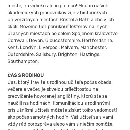
meste, na vidieku alebo pri mori! Mnoho našich
akademických pracovníkov žije v historických
univerzitných mestách Bristol a Bath alebo v ich
okolí. Môžeme tiež ponúknuť lektorov na iných
úžasných miestach po celom Spojenom kráľovstve:
Cornwall, Devon, Gloucestershire, Hertfordshire,
Kent, Londýn, Liverpool, Malvern, Manchester,
Oxfordshire, Salisbury, Brighton, Hastings,
Southampton.
ČAS S RODINOU
Čas, ktorý trávite s rodinou učiteľa počas obeda,
večere a večer, je skvelou príležitosťou na
precvičenie hovorenej angličtiny, ktorú ste sa
naučili na hodinách. Komunikáciou s rodinnými
príslušníkmi učiteľa môžete získať toľko vedomostí
ako počas samotných hodín! Váš učiteľ sa s vami
vždy rád porozpráva alebo vám s niečím pomôže.