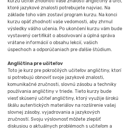
kurzu učiteľ zhodnotí vaše znalosti angličtiny a určí,
ktoré jazykové znalosti potrebujete najviac. Na
základe toho vám zostaví program kurzu. Na konci
kurzu opäť zhodnotí vaše vedomosti, aby zhrnul
výsledky vášho učenia. Po ukončení kurzu vám bude
vystavený certifikát o absolvovaní a úplná správa
vrátane informácií o obsahu lekcií, vašich
úspechoch a odporúčaniach pre ďalšie štúdium.
Angličtina pre učiteľov
Toto je kurz pre pokročilých učiteľov angličtiny, ktorí
si potrebujú obnoviť svoje jazykové znalosti,
komunikačné zručnosti, slovnú zásobu a techniky
používania angličtiny v triede. Tieto kurzy bude
viesť skúsený učiteľ angličtiny, ktorý využije širokú
škálu autentických materiálov na rozšírenie vašej
slovnej zásoby, vyjadrovania a jazykových
zručností. Svoju výslovnosť môžete zlepšiť
diskusiou o aktuálnych problémoch s učiteľom a