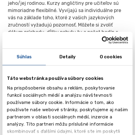
jeho/jej rodinou. Kurzy angličtiny pre učiteľov sú
mimoriadne flexibilné. Vyvíjajú sa individuálne pre
vás na základe toho, ktoré z vašich jazykových
zručností vyžadujú pozornosť. Môžete si zvoliť
dátum príchodu, dĺžku pobytu tu a počet hodín s
lektorom týždenne - 15, 20, 25 alebo 30 hodín.
Biznis angličtina
Súhlas
Detaily
O cookies
Kurzy obchodnej angličtiny vám pomôžu získať
jazykové zručnosti potrebné pre obchodné
stretnutia, rokovania, prezentácie a účasť na
Táto webstránka používa súbory cookies
medzinárodných konferenciách. Vďaka týmto
Na prispôsobenie obsahu a reklám, poskytovanie
kurzom sa vaša obchodná angličtina výrazne zlepší.
funkcií sociálnych médií a analýzu návštevnosti
Okrem toho máte možnosť precvičiť si konverzačnú
používame súbory cookie. Informácie o tom, ako
angličtinu, ktorú budete potrebovať pri komunikácii
používate naše webové stránky, poskytujeme aj našim
a obsluhe zákazníkov, pri pomoci svojim hosťom zo
partnerom v oblasti sociálnych médií, inzercie a
zahraničia alebo pri služobných cestách. Naučíte sa
analýzy. Títo partneri môžu príslušné informácie
zručnosti a techniky používané pri telefonických
skombinovať s ďalšími údajmi, ktoré ste im poskytli
rozhovoroch, písaní správ, písaní obchodnej