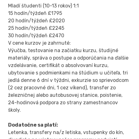
Mladí študenti (10-13 rokov) 1:1
15 hodín/týždeň £1795
20 hodín/týždeň £2020
25 hodín/týždeň £2245
30 hodín/týždeň £2470
V cene kurzov je zahrnuté:
Výučba, testovanie na začiatku kurzu, študijné
materiály, správa o postupe a odporúčania na ďalšie
vzdelávanie, certifikát o absolvovaní kurzu,
ubytovanie s podmienkami na štúdium u učiteľa, tri
jedlá denne 6 dní v týždni, exkurzie so sprievodcom
(2 cez pracovné dni, 1 cez víkend), transfer zo
železničnej alebo autobusovej stanice, poistenie,
24-hodinová podpora zo strany zamestnancov
školy.
Dodatočne sa platí:
Letenka, transfery na/z letiska, vstupenky do kín,