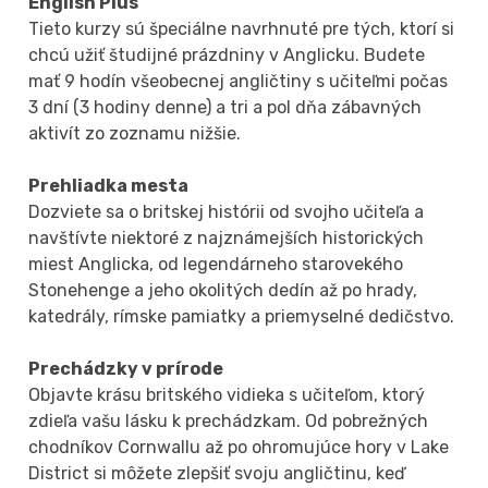
English Plus
Tieto kurzy sú špeciálne navrhnuté pre tých, ktorí si
chcú užiť študijné prázdniny v Anglicku. Budete
mať 9 hodín všeobecnej angličtiny s učiteľmi počas
3 dní (3 hodiny denne) a tri a pol dňa zábavných
aktivít zo zoznamu nižšie.
Prehliadka mesta
Dozviete sa o britskej histórii od svojho učiteľa a
navštívte niektoré z najznámejších historických
miest Anglicka, od legendárneho starovekého
Stonehenge a jeho okolitých dedín až po hrady,
katedrály, rímske pamiatky a priemyselné dedičstvo.
Prechádzky v prírode
Objavte krásu britského vidieka s učiteľom, ktorý
zdieľa vašu lásku k prechádzkam. Od pobrežných
chodníkov Cornwallu až po ohromujúce hory v Lake
District si môžete zlepšiť svoju angličtinu, keď