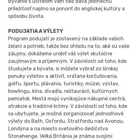
Bývanie s učiteľom vám tiež dáva jedinečnú
príležitosť naplno sa ponoriť do anglickej kultúry a
spôsobu života.
PODUJATIA A VÝLETY
Program podujatí je zostavený na základe vašich
želaní a potrieb, takže bez ohľadu na to, aké sú vaše
záujmy, dokážeme urobiť váš výlet skutočne
zaujímavým a príjemným. V závislosti od toho, kde
študujete a bývate, si môžete vybrať zo širokej
ponuky výletov a aktivít, vrátane korčuľovania,
golfu, športu, plávania, turistiky, múzeí, výstav,
bowlingu, kina, divadla, reštaurácií, kultúrnych
pamiatok. Mestá majú vynikajúce nákupné centrá,
atrakcie a tradičné krčmy. V závislosti od toho, kde
sa ubytujete, je možné zorganizovať jednodňové
výlety do Bath, Oxfordu, Stratfordu nad Avonou,
Londýna a na miesto svetového dedičstva
Stonehenge. Veľká Británia je známa svojimi