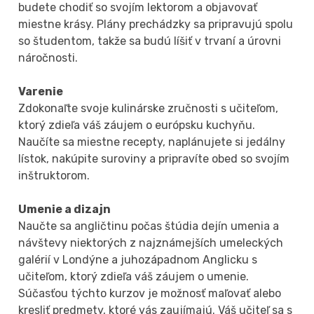
budete chodiť so svojím lektorom a objavovať
miestne krásy. Plány prechádzky sa pripravujú spolu
so študentom, takže sa budú líšiť v trvaní a úrovni
náročnosti.
Varenie
Zdokonaľte svoje kulinárske zručnosti s učiteľom,
ktorý zdieľa váš záujem o európsku kuchyňu.
Naučíte sa miestne recepty, naplánujete si jedálny
lístok, nakúpite suroviny a pripravíte obed so svojím
inštruktorom.
Umenie a dizajn
Naučte sa angličtinu počas štúdia dejín umenia a
návštevy niektorých z najznámejších umeleckých
galérií v Londýne a juhozápadnom Anglicku s
učiteľom, ktorý zdieľa váš záujem o umenie.
Súčasťou týchto kurzov je možnosť maľovať alebo
kresliť predmety, ktoré vás zaujímajú. Váš učiteľ sa s