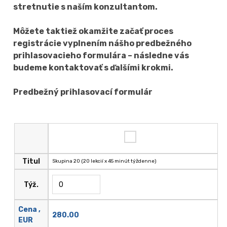
stretnutie s naším konzultantom.
Môžete taktiež okamžite začať proces
registrácie vyplnením nášho predbežného
prihlasovacieho formulára – následne vás
budeme kontaktovať s ďalšími krokmi.
Predbežný prihlasovací formulár
Titul
Skupina 20 (20 lekcií x 45 minút týždenne)
Týž.
Cena ,
280.00
EUR