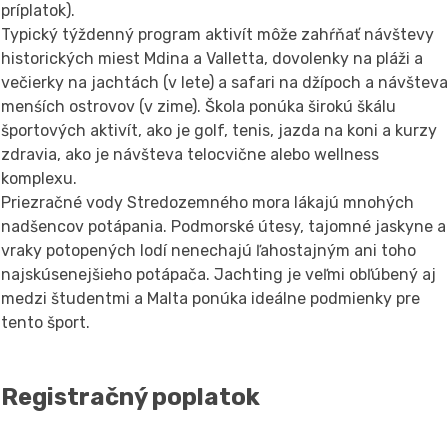
príplatok).
Typický týždenný program aktivít môže zahŕňať návštevy
historických miest Mdina a Valletta, dovolenky na pláži a
večierky na jachtách (v lete) a safari na džípoch a návštev
menśích ostrovov (v zime). Škola ponúka širokú škálu
športových aktivít, ako je golf, tenis, jazda na koni a kurzy
zdravia, ako je návšteva telocvične alebo wellness
komplexu.
Priezračné vody Stredozemného mora lákajú mnohých
nadšencov potápania. Podmorské útesy, tajomné jaskyne a
vraky potopených lodí nenechajú ľahostajným ani toho
najskúsenejšieho potápača. Jachting je veľmi obľúbený aj
medzi študentmi a Malta ponúka ideálne podmienky pre
tento šport.
Registračný poplatok