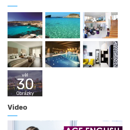
vēl
30
Obrázky
Video