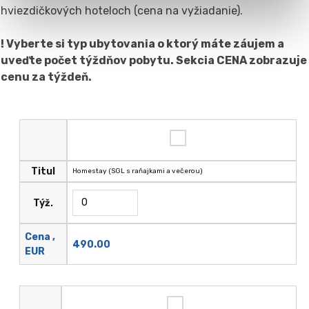
hviezdičkových hoteloch (cena na vyžiadanie).
! Vyberte si typ ubytovania o ktorý máte záujem a
uveďte počet týždňov pobytu. Sekcia CENA zobrazuje
cenu za týždeň.
Titul
Homestay (SGL s raňajkami a večerou)
Týž.
Cena ,
490.00
EUR