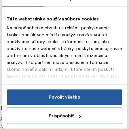
Týž.
Cena
550.00
Táto webstránka používa súbory cookies
, EUR
Na prispôsobenie obsahu a reklám, poskytovanie
funkcií sociálnych médií a analýzu návštevnosti
používame súbory cookie. Informácie o tom, ako
používate naše webové stránky, poskytujeme aj našim
partnerom v oblasti sociálnych médií, inzercie a
Titul
Príprava na IELTS (30 lekcií x 45 minút týždenne)
analýzy. Títo partneri môžu príslušné informácie
skombinovať s ďalšími údajmi, ktoré ste im poskytli
Týž.
alebo ktoré od vás získali, keď ste používali ich služby.
Cena ,
400.00
EUR
Povoliť všetko
Ubytovanie
Prispôsobiť
Škola ponúka rôzne typy ubytovania: s maltskou rodinou, v
apartmánoch a študentských rezidenciách, ako aj v 3-5