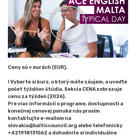
Ceny sú v eurách (EUR).
! Vyberte si kurz, o ktorý máte záujem, a uveďte
počet týždňov štúdia. Sekcia CENA zobrazuje
cenu za týždeň (2026).
Pre viac informácií o programe, dostupnosti a
konečnej cenovej ponuke nás prosím
kontaktujte e-mailom na
slovakia@balticcouncil.org alebo telefonicky
+421918131562 a dohodnite si individuálne