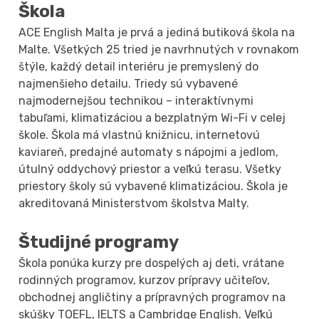
Škola
ACE English Malta je prvá a jediná butiková škola na
Malte. Všetkých 25 tried je navrhnutých v rovnakom
štýle, každý detail interiéru je premyslený do
najmenšieho detailu. Triedy sú vybavené
najmodernejšou technikou – interaktívnymi
tabuľami, klimatizáciou a bezplatným Wi-Fi v celej
škole. Škola má vlastnú knižnicu, internetovú
kaviareň, predajné automaty s nápojmi a jedlom,
útulný oddychový priestor a veľkú terasu. Všetky
priestory školy sú vybavené klimatizáciou. Škola je
akreditovaná Ministerstvom školstva Malty.
Študijné programy
Škola ponúka kurzy pre dospelých aj deti, vrátane
rodinných programov, kurzov prípravy učiteľov,
obchodnej angličtiny a prípravných programov na
skúšky TOEFL, IELTS a Cambridge English. Veľkú