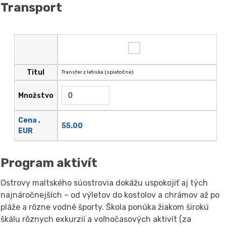
Transport
Titul
Transfer z letiska (spiatočne)
Množstvo
Cena ,
55.00
EUR
Program aktivít
Ostrovy maltského súostrovia dokážu uspokojiť aj tých
najnáročnejších – od výletov do kostolov a chrámov až po
pláže a rôzne vodné športy. Škola ponúka žiakom širokú
škálu rôznych exkurzií a voľnočasových aktivít (za