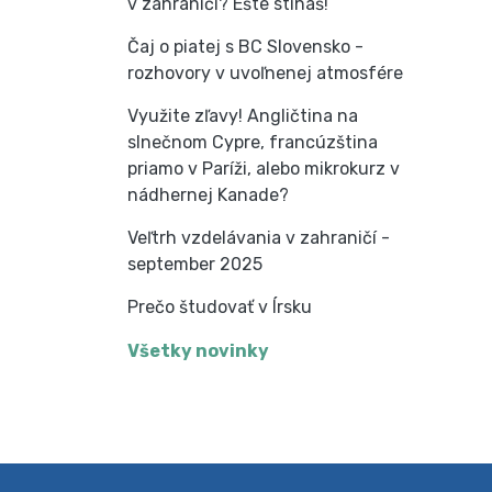
v zahraničí? Ešte stíhaš!
Čaj o piatej s BC Slovensko -
rozhovory v uvoľnenej atmosfére
Využite zľavy! Angličtina na
slnečnom Cypre, francúzština
priamo v Paríži, alebo mikrokurz v
nádhernej Kanade?
Veľtrh vzdelávania v zahraničí -
september 2025
Prečo študovať v Írsku
Všetky novinky