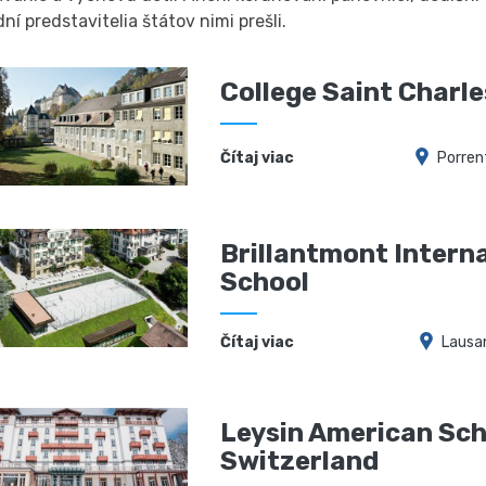
ní predstavitelia štátov nimi prešli.
College Saint Charle
Čítaj viac
Porren
Brillantmont Intern
School
Čítaj viac
Lausa
Leysin American Sch
Switzerland