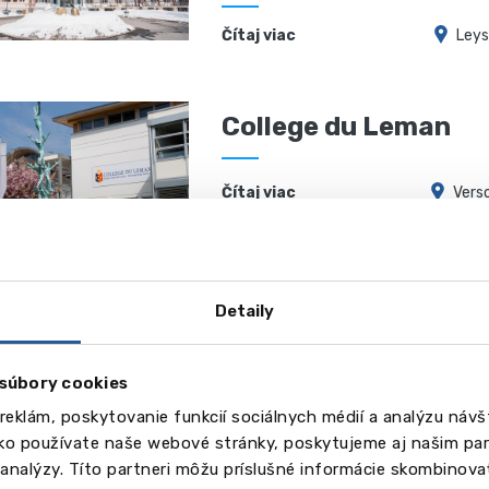
Čítaj viac
Leys
College du Leman
Čítaj viac
Vers
College Beau Soleil
Detaily
Čítaj viac
Villars-su
súbory cookies
reklám, poskytovanie funkcií sociálnych médií a analýzu náv
ako používate naše webové stránky, poskytujeme aj našim par
Aiglon College
a analýzy. Títo partneri môžu príslušné informácie skombinovať