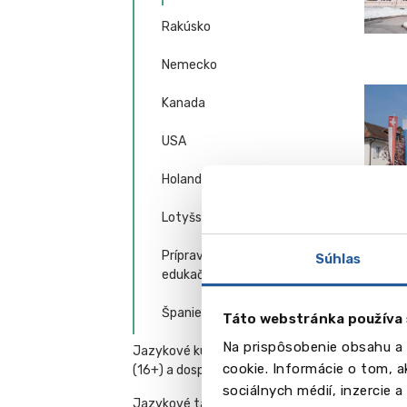
Rakúsko
Nemecko
Kanada
USA
Holandsko
Lotyšsko
Prípravné medzinárodné
Súhlas
edukačné centrá (Anglicko)
Španielsko
Táto webstránka používa 
Na prispôsobenie obsahu a 
Jazykové kurzy pre mladých
cookie. Informácie o tom, 
(16+) a dospelých
sociálnych médií, inzercie 
Jazykové tábory, kurzy pre