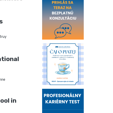
s
truy
ational
nne
ool in