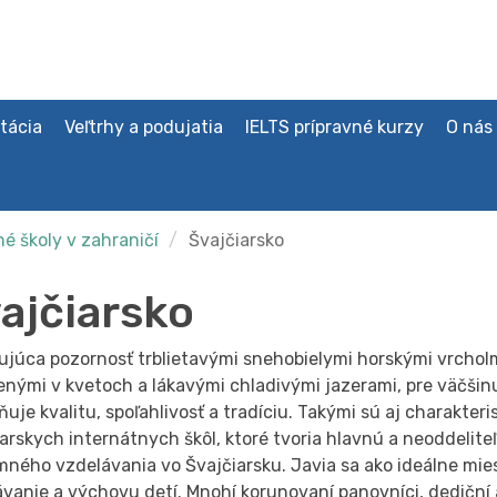
tácia
Veľtrhy a podujatia
IELTS prípravné kurzy
O nás
é školy v zahraničí
Švajčiarsko
ajčiarsko
ujúca pozornosť trblietavými snehobielymi horskými vrchol
nými v kvetoch a lákavými chladivými jazerami, pre väčšinu
ňuje kvalitu, spoľahlivosť a tradíciu. Takými sú aj charakteri
arskych internátnych škôl, ktoré tvoria hlavnú a neoddelite
mného vzdelávania vo Švajčiarsku. Javia sa ako ideálne mie
vanie a výchovu detí. Mnohí korunovaní panovníci, dediční a