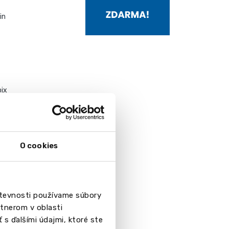
in
oix
O cookies
r-Ollon
števnosti používame súbory
tnerom v oblasti
 s ďalšími údajmi, ktoré ste