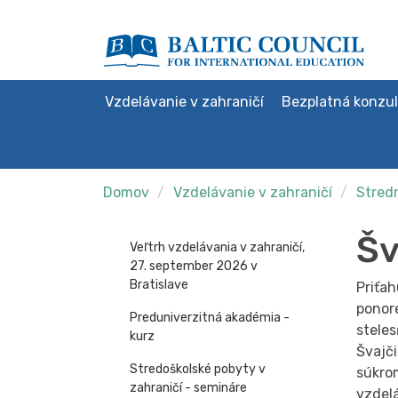
Vzdelávanie v zahraničí
Bezplatná konzul
Domov
Vzdelávanie v zahraničí
Stredn
Šv
Veľtrh vzdelávania v zahraničí,
27. september 2026 v
Bratislave
Priťah
ponore
Preduniverzitná akadémia -
steles
kurz
Švajči
Stredoškolské pobyty v
súkro
zahraničí - semináre
vzdelá