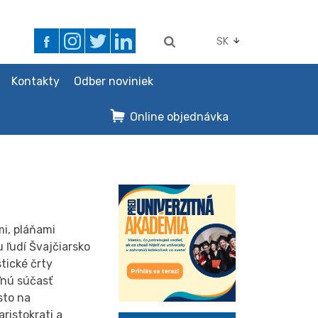
SK
Kontakty
Odber noviniek
Online objednávka
mi, pláňami
 ľudí Švajčiarsko
stické črty
ľnú súčasť
sto na
ristokrati a