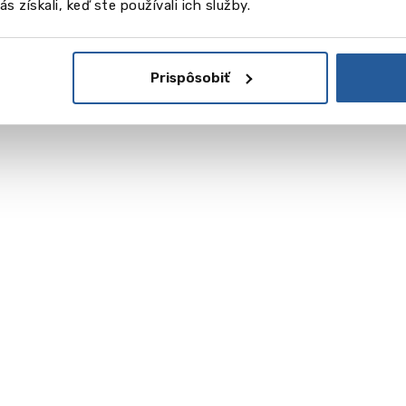
s získali, keď ste používali ich služby.
Čítaj viac
Ollo
Prispôsobiť