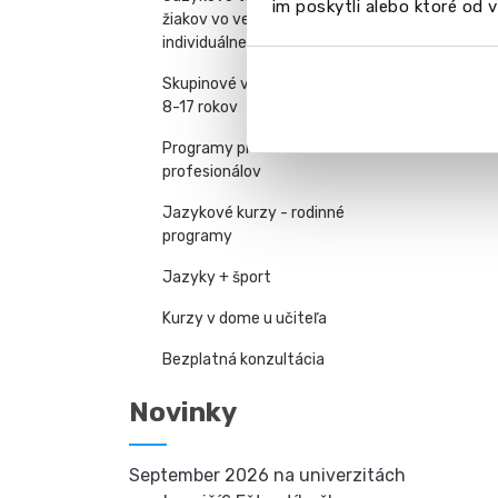
im poskytli alebo ktoré od vá
žiakov vo veku 7-18 rokov -
individuálne výlety
Skupinové vzdelávacie pobyty -
8-17 rokov
Programy pre manažérov a
profesionálov
Jazykové kurzy - rodinné
programy
Jazyky + šport
Kurzy v dome u učiteľa
Bezplatná konzultácia
Novinky
September 2026 na univerzitách