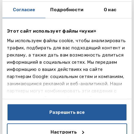
Young Leaders in Oxford (13-15 лет)
– английский
Согласие
Подробности
О нас
язык и развитие навыков будущего лидера. Курс
поможет приобрести уверенность в себе и
научит не бояться выступать перед публикой; 21
Этот сайт использует файлы «куки»
урок в неделю.
Мы используем файлы cookie, чтобы анализировать
Даты и стоимость:
трафик, подбирать для вас подходящий контент и
с 08.07, 22.07, 05.08 на 2 недели - 3975 GBP
рекламу, а также дать вам возможность делиться
____________________________
информацией в социальных сетях. Мы передаем
информацию о ваших действиях на сайте
На программы
Teenagers
принимают детей с
партнерам Google: социальным сетям и компаниям,
разными уровнями владения английским языком,
занимающимся рекламой и веб-аналитикой. Наши
начиная с Elementary (начальный). Цель курса –
партнеры могут комбинировать эти сведения с
совершенствование навыков чтения, письма,
предоставленной вами информацией, а также
аудирования и устной речи, а также расширение
данными, которые они получили при использовании
словарного запаса. Продолжительность курса –
вами их сервисов.
Разрешить все
2, 3 или 4 недели с середины июня по середину
августа. В программу включена 1 экскурсия в
неделю, различные культурные и спортивные
Настроить