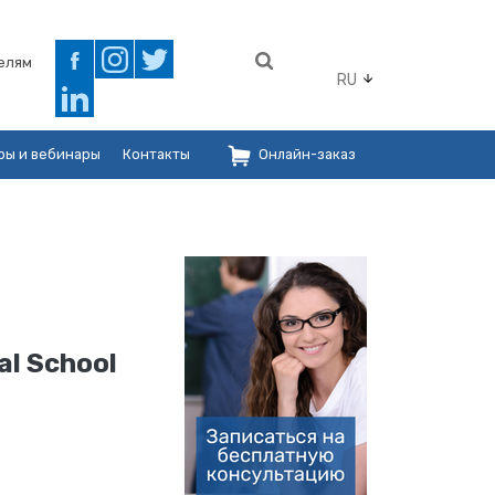
елям
RU
ры и вебинары
Контакты
Онлайн-заказ
al School