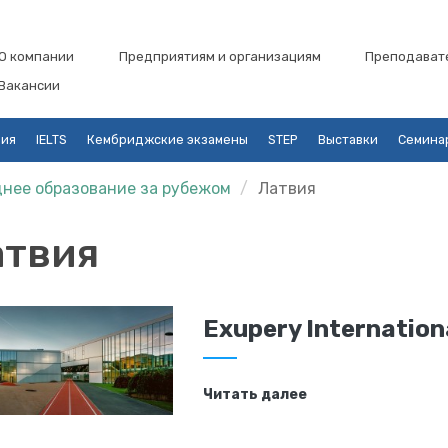
О компании
Предприятиям и организациям
Преподават
Вакансии
ция
IELTS
Кембриджские экзамены
STEP
Выставки
Семина
нее образование за рубежом
Латвия
атвия
Exupery Internation
Читать далее