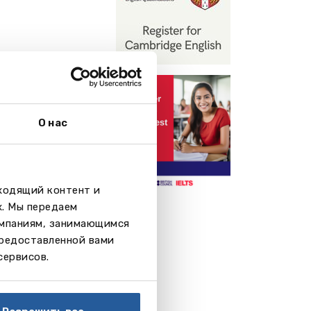
О нас
дходящий контент и
х. Мы передаем
омпаниям, занимающимся
предоставленной вами
сервисов.