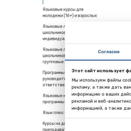
Языковые курсы для
молодежи (16+) и взрослых
Языковые лагеря, курсы для
школьников 7-18 лет-
индивидуальные поездки
Языковые лагеря, курсы для
Согласие
школьников 7-18 лет -
групповые поездки
Этот сайт использует ф
Программы для
руководителей и
Мы используем файлы cook
ответственных работников
рекламу, а также дать ва
информацию о ваших дейс
Языковые курсы - семейные
рекламой и веб-аналитик
программы
информацией, а также дан
Язык плюс Спорт
Курсы на дому у
преподавателя