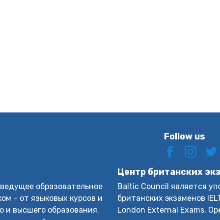
Follow us
Центр британских эк
n – ведущее образовательное
Baltic Council является 
ом – от языковых курсов и
британских экзаменов IELTS
о и высшего образования.
London External Exams, Op