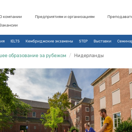
О компании
Предприятиям и организациям
Преподават
Вакансии
ция
IELTS
Кембриджские экзамены
STEP
Выставки
Семина
ее образование за рубежом
Нидерланды