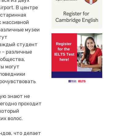
ться из двух
rport. В центре
 (старинная
 с массивной
 различные музеи
гут
каждый студент
е – различные
ообщества,
ты могут
аповедники
прочувствовать
рую знают не
ежегодно проходит
 который
их волос.
ндов, что делает