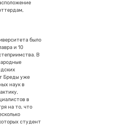
расположение
оттердам,
университета было
лавра и 10
остеприимства. В
народные
ндских
ет Бреды уже
ных наук в
актику,
циалистов в
ря на то, что
есколько
 которых студент