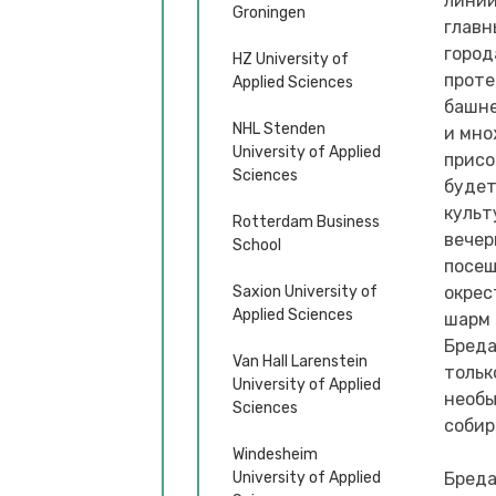
линии
Groningen
главн
город
HZ University of
проте
Applied Sciences
башне
NHL Stenden
и мно
University of Applied
присо
Sciences
будет
культ
Rotterdam Business
вечер
School
посещ
Saxion University of
окрес
Applied Sciences
шарм 
Бреда
Van Hall Larenstein
тольк
University of Applied
необы
Sciences
собир
Windesheim
University of Applied
Бреда