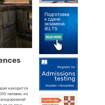
iences
орая находится
000 человек, из
лезнодорожной