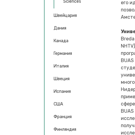
Sciences
его и
позво
Швейцария
Амсте
Дания
Унив
Breda
Канада
NHTV)
прогр
Германия
BUAS 
Италия
студе
униве
Швеция
много
Нидер
Испания
приме
сфере
США
BUAS 
Франция
иссле
получ
Финляндия
иссле