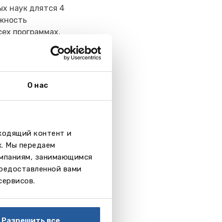
ых наук длятся 4
ожность
сех программах,
рактику пройти.
О нас
дходящий контент и
х. Мы передаем
омпаниям, занимающимся
предоставленной вами
сервисов.
Разрешить все