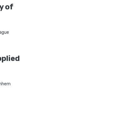
y of
ague
pplied
nhem