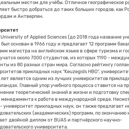
деальным местом для учёбы. Отличное географическое 
ляет быстро добраться до таких больших городов, как Р
рдам и Антверпен.
ерситет
 University of Applied Sciences (до 2018 года название 
 был основан в 1966 году и предлагает 12 программ бака
амм магистра на английском языке в сфере туризма и г
учатся около 7000 студентов, из которых 1190 - между
нты из 80 разных стран мира. Согласно рейтингу голла
рситетов прикладных наук “Keuzegids HBO”, университ
 лет является одним из лучших университетов приклад
ландах. Главный упор учебного процесса ставится на пр
нение теоретический знаний в жизни и подготовку спе
 менеджмента к работе в международной среде. Несмот
- университет прикладных наук, он также предлагает н
довательских (академических) программ, по окончанию
ает двойной диплом от BUAS и партнёрского научно-
довательского университета.