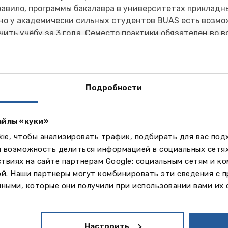
равило, программы бакалавра в университетах прикладн
 но у академически сильных студентов BUAS есть возм
чить учёбу за 3 года. Семестр практики обязателен во в
удент сам может выбрать, в каком году и семестре эту п
раммы
lor Programmes (3 or 4 years)
Подробности
d Data Science & Artificial Intelligence
lor of Science Tourism (Academic)
lor of Science Leisure Studies
айлы «куки»
 Environment
ie, чтобы анализировать трафик, подбирать для вас по
ive Business
м возможность делиться информацией в социальных сетя
ive Media and Game Technologies
твиях на сайте партнерам Google: социальным сетям и к
 Management
ой. Наши партнеры могут комбинировать эти сведения с 
national Facility Management
ными, которые они получили при использовании вами их 
national Tourism Management
re and Events Management
ics Engineering
Настроить