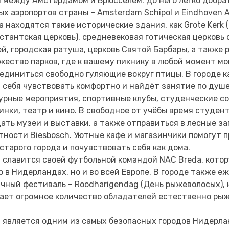
 между Амстердамом и Брюсселем. До него легко добра
ых аэропортов страны – Amsterdam Schipol и Eindhoven Ai
а находятся такие исторические здания, как Grote Kerk
стантская церковь), средневековая готическая церковь
й, городская ратуша, церковь Святой Барбары, а также
жество парков, где к вашему пикнику в любой момент мо
единиться свободно гуляющие вокруг птицы. В городе 
 себя чувствовать комфортно и найдёт занятие по душ
урные мероприятия, спортивные клубы, студенческие с
инки, театр и кино. В свободное от учёбы время студен
ать музеи и выставки, а также отправиться в лесные з
тности Biesbosch. Уютные кафе и магазинчики помогут 
старого города и почувствовать себя как дома.
 славится своей футбольной командой NAC Breda, кото
о в Нидерландах, но и во всей Европе. В городе также 
чный фестиваль – Roodharigendag (День рыжеволосых),
ает огромное количество обладателей естественно рыж
 является одним из самых безопасных городов Нидерла