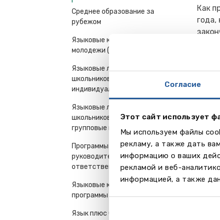
Как п
Среднее образование за
года,
рубежом
закон
Языковые курсы для
но ст
молодежи (16+) и взрослых
Прог
Языковые лагеря, курсы для
Bache
школьников 7-18 лет-
Согласие
индивидуальные поездки
Applie
Bache
Языковые лагеря, курсы для
Bache
Этот сайт использует ф
школьников 7-18 лет -
Built
групповые поездки
Мы используем файлы cook
Creat
рекламу, а также дать ва
Программы для
Creat
информацию о ваших дейс
руководителей и
Hotel
ответственных работников
рекламой и веб-аналитик
Inter
информацией, а также дан
Inter
Языковые курсы - семейные
программы
Leisu
Logist
Язык плюс Спорт