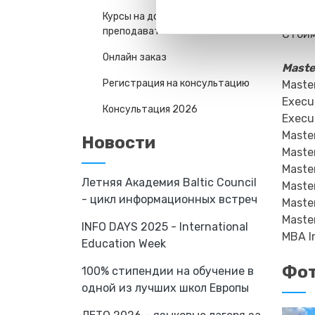
Logis
Курсы на дому у
преподавателя
Стоим
Онлайн заказ
Maste
Регистрация на консультацию
Maste
Execu
Консультация 2026
Execu
Maste
Новости
Maste
Maste
Летняя Академия Baltic Council
Maste
- цикл информационных встреч
Maste
Maste
INFO DAYS 2025 - International
MBA I
Education Week
Фот
100% стипендии на обучение в
одной из лучших школ Европы