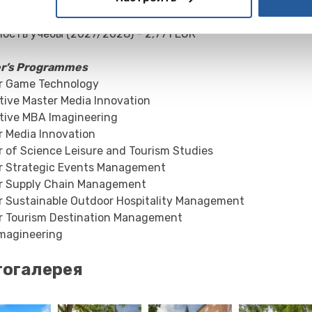
tics Management
ость учёбы (2027/2028) - 2,771 EUR
r’s Programmes
r Game Technology
tive Master Media Innovation
tive MBA Imagineering
r Media Innovation
r of Science Leisure and Tourism Studies
r Strategic Events Management
r Supply Chain Management
r Sustainable Outdoor Hospitality Management
r Tourism Destination Management
magineering
огалерея