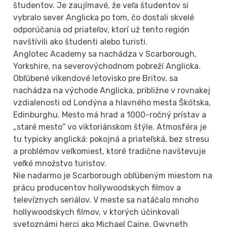
študentov. Je zaujímavé, že veľa študentov si
vybralo sever Anglicka po tom, čo dostali skvelé
odporúčania od priateľov, ktorí už tento región
navštívili ako študenti alebo turisti.
Anglotec Academy sa nachádza v Scarborough,
Yorkshire, na severovýchodnom pobreží Anglicka.
Obľúbené víkendové letovisko pre Britov, sa
nachádza na východe Anglicka, približne v rovnakej
vzdialenosti od Londýna a hlavného mesta Škótska,
Edinburghu. Mesto má hrad a 1000-ročný prístav a
„staré mesto“ vo viktoriánskom štýle. Atmosféra je
tu typicky anglická: pokojná a priateľská, bez stresu
a problémov veľkomiest, ktoré tradične navštevuje
veľké množstvo turistov.
Nie nadarmo je Scarborough obľúbeným miestom na
prácu producentov hollywoodskych filmov a
televíznych seriálov. V meste sa natáčalo mnoho
hollywoodskych filmov, v ktorých účinkovali
svetoznámi herci ako Michael Caine, Gwyneth