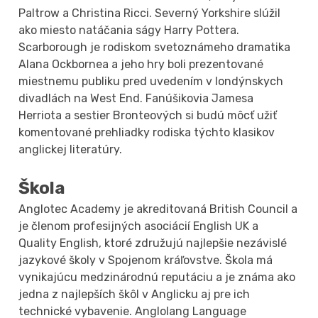
Paltrow a Christina Ricci. Severný Yorkshire slúžil
ako miesto natáčania ságy Harry Pottera.
Scarborough je rodiskom svetoznámeho dramatika
Alana Ockbornea a jeho hry boli prezentované
miestnemu publiku pred uvedením v londýnskych
divadlách na West End. Fanúšikovia Jamesa
Herriota a sestier Bronteových si budú môcť užiť
komentované prehliadky rodiska týchto klasikov
anglickej literatúry.
Škola
Anglotec Academy je akreditovaná British Council a
je členom profesijných asociácií English UK a
Quality English, ktoré združujú najlepšie nezávislé
jazykové školy v Spojenom kráľovstve. Škola má
vynikajúcu medzinárodnú reputáciu a je známa ako
jedna z najlepších škôl v Anglicku aj pre ich
technické vybavenie. Anglolang Language