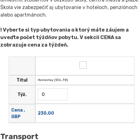
Škola vie zabezpečiť aj ubytovanie v hoteloch, penziónoch
alebo apartmánoch.
! Vyberte si typ ubytovania o ktorý máte záujem a
uveďte počet týždňov pobytu. V sekcii CENA sa
zobrazuje cena za týždeň.
Titul
Homestay (SGL, FB)
Týž.
Cena ,
230.00
GBP
Transport