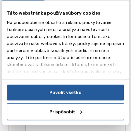
budeme kontaktovať s ďalšími krokmi.
Táto webstránka používa súbory cookies
Predbežný prihlasovací formulár
Na prispôsobenie obsahu a reklám, poskytovanie
funkcií sociálnych médií a analýzu návštevnosti
používame súbory cookie. Informácie o tom, ako
používate naše webové stránky, poskytujeme aj našim
partnerom v oblasti sociálnych médií, inzercie a
analýzy. Títo partneri môžu príslušné informácie
Titul
skombinovať s ďalšími údajmi, ktoré ste im poskytli
Všeobecná angličtina (20 lekcií x 60 minút týždenne)
alebo ktoré od vás získali, keď ste používali ich služby.
Týž.
Cena ,
Povoliť všetko
340.00
GBP
Prispôsobiť