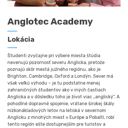
Anglotec Academy
Lokácia
Študenti zvyčajne pri výbere miesta štúdia
nevenujú pozornosť severu Anglicka, pretože
poznajú skôr mestá južného regiónu, ako je
Brighton, Cambridge, Oxford a Londýn. Sever má
však veľkú výhodu – je tu podstatne menej
zahraničných študentov ako v iných častiach
Anglicka a v dôsledku toho je život viac „anglický“. A
pohodlné dopravné spojenie, vrátane širokej škály
nízkonákladových letov na letiská v severnom
Anglicku z mnohých miest v Európe a Pobaltí, robí
tento región ešte dostupnejším pre turistov a