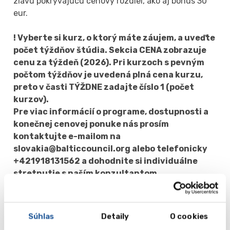
zľavu pokrývajúcu cenový rozdiel, ako aj bonus 30
eur.
! Vyberte si kurz, o ktorý máte záujem, a uveďte
počet týždňov štúdia. Sekcia CENA zobrazuje
cenu za týždeň (2026). Pri kurzoch s pevným
počtom týždňov je uvedená plná cena kurzu,
preto v časti TÝŽDNE zadajte číslo 1 (počet
kurzov).
Pre viac informácií o programe, dostupnosti a
konečnej cenovej ponuke nás prosím
kontaktujte e-mailom na
slovakia@balticcouncil.org alebo telefonicky
+421918131562 a dohodnite si individuálne
stretnutie s naším konzultantom.
Môžete taktiež okamžite začať proces
registrácie vyplnením nášho predbežného
Súhlas
Detaily
O cookies
prihlasovacieho formulára – následne vás