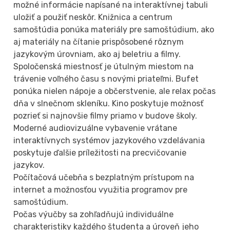
možné informácie napísané na interaktívnej tabuli
uložiť a použiť neskôr. Knižnica a centrum
samoštúdia ponúka materiály pre samoštúdium, ako
aj materiály na čítanie prispôsobené rôznym
jazykovým úrovniam, ako aj beletriu a filmy.
Spoločenská miestnosť je útulným miestom na
trávenie voľného času s novými priateľmi. Bufet
ponúka nielen nápoje a občerstvenie, ale relax počas
dňa v slnečnom skleníku. Kino poskytuje možnosť
pozrieť si najnovšie filmy priamo v budove školy.
Moderné audiovizuálne vybavenie vrátane
interaktívnych systémov jazykového vzdelávania
poskytuje ďalšie príležitosti na precvičovanie
jazykov.
Počítačová učebňa s bezplatným prístupom na
internet a možnosťou využitia programov pre
samoštúdium.
Počas výučby sa zohľadňujú individuálne
charakteristiky každého študenta a úroveň jeho