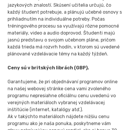
jazykových znalostí. Skúsení učitelia určujú, čo
každý študent potrebuje, a plánujú učebné osnovy s
prihliadnutím na individuálne potreby. Počas
tréningového procesu sa využívajú rôzne pomocné
materiály, video a audio doprovod. Študenti majú
jasnú predstavu o svojom učebnom pláne, pričom
každá trieda má rozvrh hodín, v ktorom sú uvedené
plánované vzdelávacie témy na každý týždeň.
Ceny sú v britských librách (GBP).
Garantujeme, že pri objednávaní programov online
na našej webovej stránke cena vami zvoleného
programu nepresiahne oficiálnu cenu uvedenú vo
verejných materiáloch vybranej vzdelávacej
inštitúcie (internet, katalógy atď.).
Ak v takýchto materiáloch nájdete nižšiu cenu
programu ako je naša ponuka, poskytneme vám