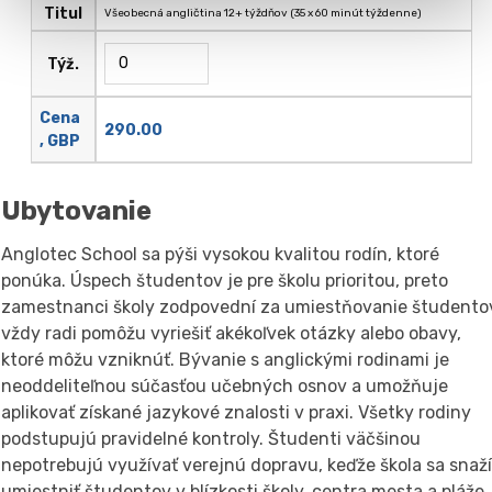
Titul
Všeobecná angličtina 12+ týždňov (35 x 60 minút týždenne)
Týž.
Cena
290.00
, GBP
Ubytovanie
Anglotec School sa pýši vysokou kvalitou rodín, ktoré
ponúka. Úspech študentov je pre školu prioritou, preto
zamestnanci školy zodpovední za umiestňovanie študento
vždy radi pomôžu vyriešiť akékoľvek otázky alebo obavy,
ktoré môžu vzniknúť. Bývanie s anglickými rodinami je
neoddeliteľnou súčasťou učebných osnov a umožňuje
aplikovať získané jazykové znalosti v praxi. Všetky rodiny
podstupujú pravidelné kontroly. Študenti väčšinou
nepotrebujú využívať verejnú dopravu, keďže škola sa snaž
umiestniť študentov v blízkosti školy, centra mesta a pláže.