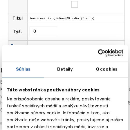
Titul
Kombinovaná angličtina (30 hodín týždenne)
Týž.
Cena ,
355.00
GBP
Súhlas
Detaily
O cookies
Ubytovanie
Bývanie v anglickej rodine je dôležitým aspektom štúdia,
keďže študent sa na dobu štúdia stáva členom rodiny. Škol
Táto webstránka používa súbory cookies
vykonáva starostlivý výber a pravidelné kontroly všetkých
Na prispôsobenie obsahu a reklám, poskytovanie
hostiteľských rodín. Všetky rodiny spĺňajú štandardy ARELS
funkcií sociálnych médií a analýzu návštevnosti
čo zaručuje poskytovanie kvalitných služieb.
používame súbory cookie. Informácie o tom, ako
používate naše webové stránky, poskytujeme aj našim
! Vyberte si typ ubytovania o ktorý máte záujem a
partnerom v oblasti sociálnych médií, inzercie a