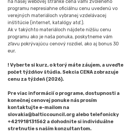
na našej webovej stránke cena vami zvoleného
programu nepresiahne oficiálnu cenu uvedenú vo
verejných materiáloch vybranej vzdelávacej
inštitúcie (internet, katalógy atď.).
Ak v takýchto materiáloch nájdete nižšiu cenu
programu ako je naša ponuka, poskytneme vám
zľavu pokrývajúcu cenový rozdiel, ako aj bonus 30
eur.
! Vyberte si kurz, o ktorý máte záujem, a uveďte
počet týždňov štúdia. Sekcia CENA zobrazuje
cenu za týždeň (2026).
Pre viac informácií o programe, dostupnosti a
konečnej cenovej ponuke nás prosím
kontaktujte e-mailom na
slovakia@balticcouncil.org alebo telefonicky
+421918131562 a dohodnite si individuálne
stretnutie s naším konzultantom.