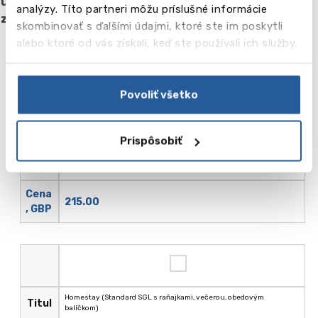
uveďte počet týždňov pobytu. V sekcii CENA sa
analýzy. Títo partneri môžu príslušné informácie
zobrazuje cena za týždeň.
skombinovať s ďalšími údajmi, ktoré ste im poskytli
alebo ktoré od vás získali, keď ste používali ich služby.
Povoliť všetko
Homestay (TWIN štandard s raňajkami, večerou, obedovým
Titul
balíčkom)
Prispôsobiť
Týž.
Cena
215.00
, GBP
Homestay (Standard SGL s raňajkami, večerou, obedovým
Titul
balíčkom)