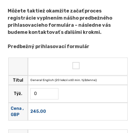
Môžete taktiež okamžite začať proces
registrácie vyplnením nášho predbežného
prihlasovacieho formulára – následne vás
budeme kontaktovať s ďalšími krokmi.
Predbežný prihlasovací formulár
Titul
General English (20 lekcií x 60 min. týždenne)
Týž.
Cena ,
245.00
GBP