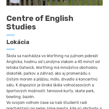
Centre of English
Studies
Lokácia
Škola sa nachádza vo Worthing na južnom pobreží
Anglicka, hodinu od Londýna vlakom a 45 minút od
letiska Gatwick. Worthing má množstvo obchodov,
diskoték, parkov a záhrad, ako aj promenádu s
čistým morom a plážou, mólo, divadlo a koncertnú
sálu. K dispozícii je široká škála voľnočasových a
športových možností: tenisové kurty, skate park,
bowling, bazén.
Vo svojom voľnom čase sa naši študenti radi
prechádzajú po pešej zóne mesta, kde sú obchody a